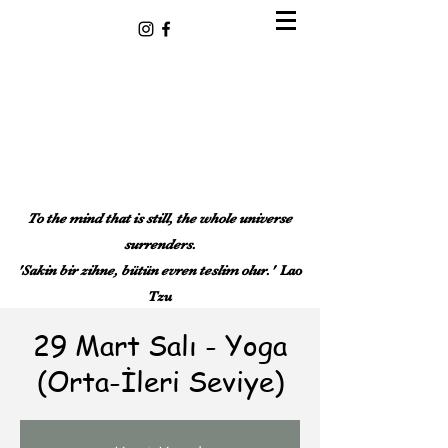
To the mind that is still, the whole universe
surrenders.
'Sakin bir zihne, bütün evren teslim olur.'
Lao
Tzu
29 Mart Salı - Yoga
(Orta-İleri Seviye)